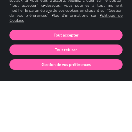
sociaux. Si vous êtes d'accord, veuillez cliquer sur le bouton
"Tout accepter" ci-dessous. Vous pourrez à tout moment
modifier le paramétrage de vos cookies en cliquant sur "Gestion
de vos préférences". Plus d'informations sur
Politique de
Cookies
Tout accepter
Tout refuser
Gestion de vos préférences
Cookies
Les Vergers de la Plaine
80 Rte de Mantes,
78240 Chambourcy, France
Nous contacter
01 39 70 86 03