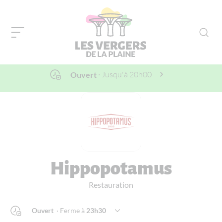
· Jusqu'à
20h00
Ouvert
Hippopotamus
Restauration
Ouvert
· Ferme à
23h30